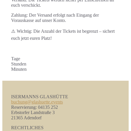
euch verschickt.
Zahlung: Der Versand erfolgt nach Eingang der
Vorauskasse auf unser Konto.
⚠️ Wichtig: Die Anzahl der Tickets ist begrenzt – sichert
euch jetzt euren Platz!
Tage
Stunden
Minuten
ISERMANNS GLASHÜTTE
buchung@glashuette.events
Reservierung: 04135 252
Erbstorfer Landstraße 3
21365 Adendorf
RECHTLICHES