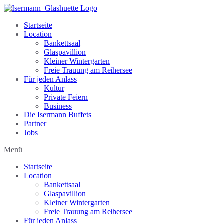
Zum
Inhalt
Startseite
springen
Location
Bankettsaal
Glaspavillion
Kleiner Wintergarten
Freie Trauung am Reihersee
Für jeden Anlass
Kultur
Private Feiern
Business
Die Isermann Buffets
Partner
Jobs
Menü
Startseite
Location
Bankettsaal
Glaspavillion
Kleiner Wintergarten
Freie Trauung am Reihersee
Für jeden Anlass